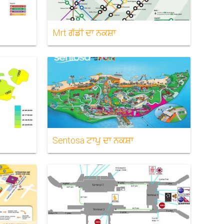
Mrt ਗੱਡੀ ਦਾ ਨਕਸ਼ਾ
Sentosa ਟਾਪੂ ਦਾ ਨਕਸ਼ਾ