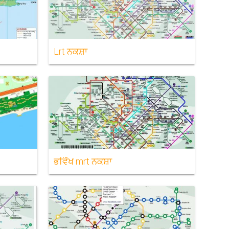
Lrt ਨਕਸ਼ਾ
ਭਵਿੱਖ mrt ਨਕਸ਼ਾ