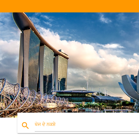
search
ਖੋਜ ਦੇ ਨਕਸ਼ੇ