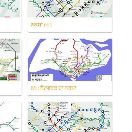
ਨਕਸ਼ਾ mrt
Mrt ਨੈੱਟਵਰਕ ਦਾ ਨਕਸ਼ਾ