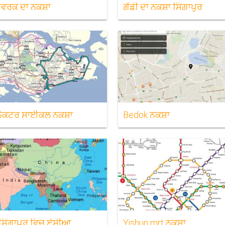
ਟਵਰਕ ਦਾ ਨਕਸ਼ਾ
ਗੱਡੀ ਦਾ ਨਕਸ਼ਾ ਸਿੰਗਾਪੁਰ
ਨੈਕਟਰ ਸਾਈਕਲ ਨਕਸ਼ਾ
Bedok ਨਕਸ਼ਾ
 ਸਿੰਗਾਪੁਰ ਵਿਚ ਏਸ਼ੀਆ
Yishun mrt ਨਕਸ਼ਾ