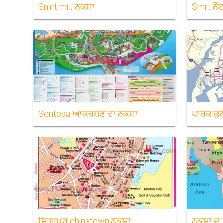
Smrt mrt ਨਕਸ਼ਾ
Smrt ਨੈੱ
Sentosa ਆਕਰਸ਼ਣ ਦਾ ਨਕਸ਼ਾ
ਪਾਰਕ ਕੁ
ਸਿੰਗਾਪੁਰ chinatown ਨਕਸ਼ਾ
ਨਕਸ਼ਾ ਦੇ